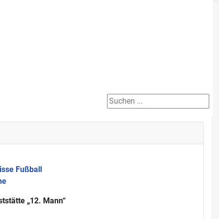
Suchen ...
isse Fußball
ne
tstätte „12. Mann“