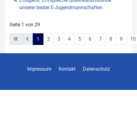
E-Jugend: Erfolgreiche Qualifikationsrunde
unserer beider E-Jugendmannschaften.
Seite 1 von 29
1
2
3
4
5
6
7
8
9
10
Impressum
Kontakt
Datenschutz